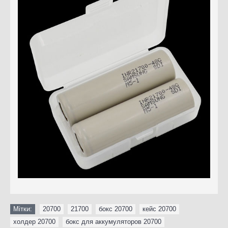
Мітки:
20700
,
21700
,
бокс 20700
,
кейс 20700
,
холдер 20700
,
бокс для аккумуляторов 20700
,