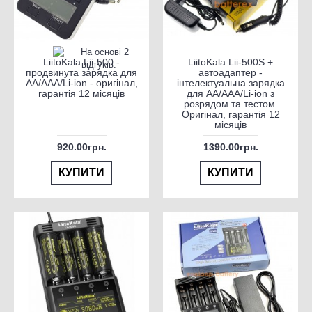
LiitoKala Lii-500 -
LiitoKala Lii-500S +
продвинута зарядка для
автоадаптер -
AA/AAA/Li-ion - оригінал,
інтелектуальна зарядка
гарантія 12 місяців
для AA/AAA/Li-ion з
розрядом та тестом.
Оригінал, гарантія 12
місяців
920.00грн.
1390.00грн.
КУПИТИ
КУПИТИ