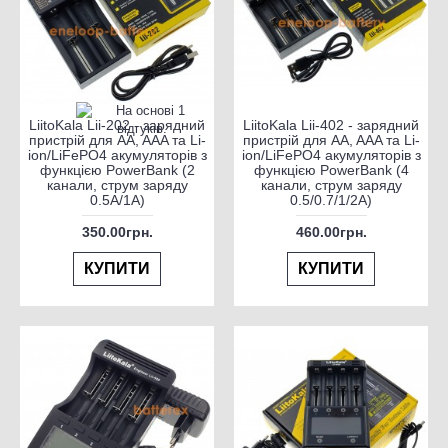
LiitoKala Lii-202 - зарядний
LiitoKala Lii-402 - зарядний
пристрій для AA, AAA та Li-
пристрій для AA, AAA та Li-
ion/LiFePO4 акумуляторів з
ion/LiFePO4 акумуляторів з
функцією PowerBank (2
функцією PowerBank (4
канали, струм заряду
канали, струм заряду
0.5А/1А)
0.5/0.7/1/2А)
350.00грн.
460.00грн.
КУПИТИ
КУПИТИ