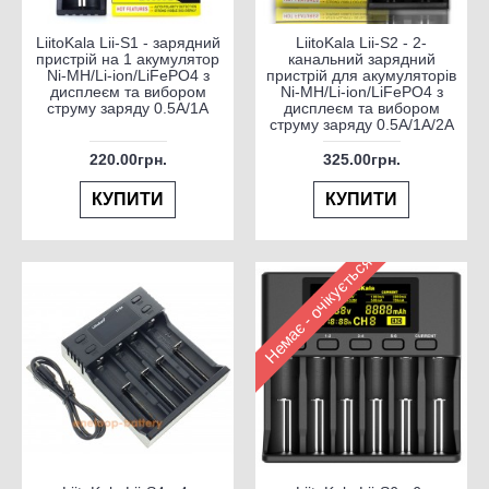
LiitoKala Lii-S1 - зарядний
LiitoKala Lii-S2 - 2-
пристрій на 1 акумулятор
канальний зарядний
Ni-MH/Li-ion/LiFePO4 з
пристрій для акумуляторів
дисплеєм та вибором
Ni-MH/Li-ion/LiFePO4 з
струму заряду 0.5A/1A
дисплеєм та вибором
струму заряду 0.5A/1A/2A
220.00грн.
325.00грн.
КУПИТИ
КУПИТИ
Немає - очікується