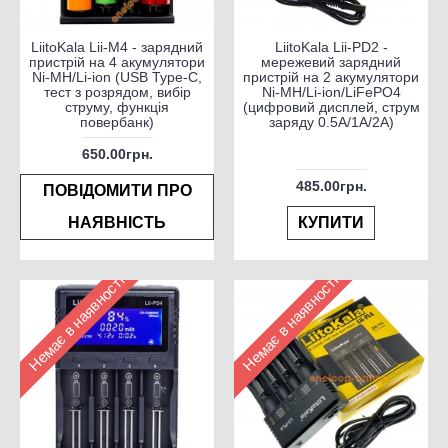
LiitoKala Lii-M4 - зарядний
LiitoKala Lii-PD2 -
пристрій на 4 акумулятори
мережевий зарядний
Ni-MH/Li-ion (USB Type-C,
пристрій на 2 акумулятори
тест з розрядом, вибір
Ni-MH/Li-ion/LiFePO4
струму, функція
(цифровий дисплей, струм
повербанк)
заряду 0.5A/1A/2A)
650.00грн.
485.00грн.
ПОВІДОМИТИ ПРО
НАЯВНІСТЬ
КУПИТИ
Немає в наявності
Немає в наявності