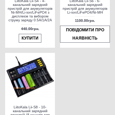
LiitoKala Lii-S4 - 4-
LiitoKala Lii-S6 - 6-
канальний зарядний
канальний зарядний
пристрій для акумуляторів
пристрій для акумуляторів
Ni-MH/Li-ion/LiFePO4 з
Li-ion/LiFePO4/Ni-MH
дисплеєм та вибором
струму заряду 0.5A/1A/2A
1100.00грн.
440.00грн.
ПОВІДОМИТИ ПРО
КУПИТИ
НАЯВНІСТЬ
LiitoKala Lii-S8 - 10-
канальний зарядний
пристрій (8 каналів для