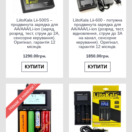
LiitoKala Lii-500S –
LiitoKala Lii-600 - потужна
продвинута зарядка для
продвинута зарядка для
AA/AAA/Li-ion (заряд,
AA/AAA/Li-ion (розряд, тест,
розряд, тест, струм до 2А,
відновлення, струм до 3А
сенсорне керування).
на канал, сенсорне
Оригінал, гарантія 12
керування). Оригінал,
місяців.
гарантія 12 місяців.
1290.00грн.
1850.00грн.
КУПИТИ
КУПИТИ
Немає в наявності