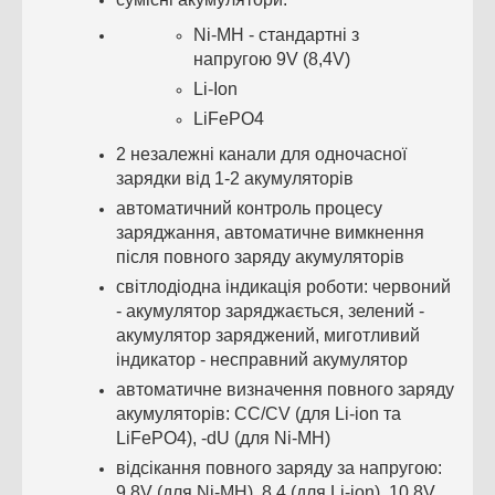
Ni-MH - стандартні з
напругою 9V (8,4V)
Li-Ion
LiFePO4
2 незалежні канали для одночасної
зарядки від 1-2 акумуляторів
автоматичний контроль процесу
заряджання, автоматичне вимкнення
після повного заряду акумуляторів
світлодіодна індикація роботи: червоний
- акумулятор заряджається, зелений -
акумулятор заряджений, миготливий
індикатор - несправний акумулятор
автоматичне визначення повного заряду
акумуляторів: CC/CV (для Li-ion та
LiFePO4), -dU (для Ni-MH)
відсікання повного заряду за напругою:
9,8V (для Ni-MH), 8,4 (для Li-ion), 10,8V