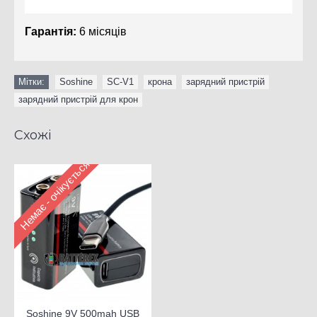
Гарантія:
6 місяців
Мітки:
Soshine
,
SC-V1
,
крона
,
зарядний пристрій
,
зарядний пристрій для крон
Схожі
Немає - очікується
Soshine 9V 500mah USB