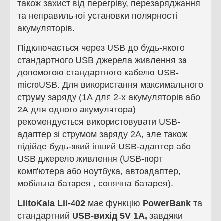
також захист від перегріву, перезаряджання
та неправильної установки полярності
акумуляторів.
Підключається через USB до будь-якого
стандартного USB джерела живлення за
допомогою стандартного кабелю USB-
microUSB. Для використання максимального
струму заряду (1А для 2-х акумуляторів або
2А для одного акумулятора)
рекомендується використовувати USB-
адаптер зі струмом заряду 2A, але також
підійде будь-який інший USB-адаптер або
USB джерело живлення (USB-порт
комп'ютера або ноутбука, автоадаптер,
мобільна батарея , сонячна батарея).
LiitoKala Lii-402
має функцію
PowerBank
та
стандартний
USB-вихід 5V 1A,
завдяки