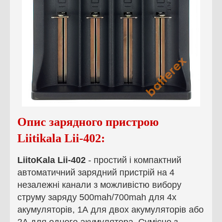
Опис зарядного пристрою
Liitikala Lii-402:
LiitoKala Lii-402
- простий і компактний
автоматичний зарядний пристрій на 4
незалежні канали з можливістю вибору
струму заряду 500mah/700mah для 4х
акумуляторів, 1А для двох акумуляторів або