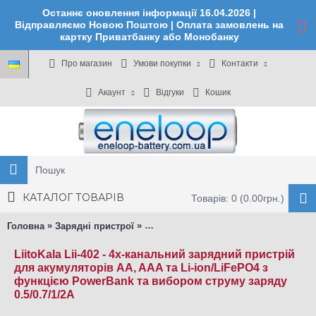
Останнє оновлення інформації 16.04.2026 |
Відправляємо Новою Поштою | Оплата замовлень на
картку Приватбанку або Монобанку
Про магазин
Умови покупки
Контакти
Акаунт
Відгуки
Кошик
КАТАЛОГ ТОВАРІВ
Товарів: 0 (0.00грн.)
»
»
Головна
Зарядні пристрої
LiitoKala Lii-402 - зарядний пристрі
LiitoKala Lii-402 - 4х-канальний зарядний пристрій
для акумуляторів AA, AAA та Li-ion/LiFePO4 з
функцією PowerBank та вибором струму заряду
0.5/0.7/1/2А