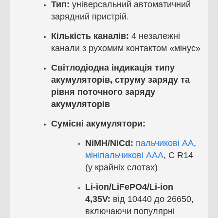
Тип:
універсальний автоматичний
зарядний пристрій.
Кількість каналів:
4 незалежні
канали з рухомим контактом «мінус»
Світлодіодна індикація типу
акумуляторів, струму заряду та
рівня поточного заряду
акумуляторів
Сумісні акумулятори:
NiMН/
NiCd:
пальчикові АА
,
мініпальчикові ААА
,
C R14
(у крайніх слотах)
Li-ion/LiFePO4/Li-ion
4,35V:
від 10440 до 26650,
включаючи популярні