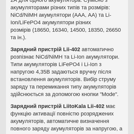
2А для одного акумулятора. Сумісно з
акумуляторами різних типів та розмірів:
NiCd/NiMH акумулятори (ААА, АА) та Li-
Ion/LiFePO4 акумулятори різних
розмірів (18650, 16340, 14500, 18350, 26650
та ін.).
Зарядний пристрій
Lii-402
автоматично
розпізнає NiCd/NiMH та Li-Ion акумулятори.
Типи акумуляторів LiFePO4 і Li-Ion з
напругою 4,35В задаються вручну після
встановлення акумуляторів. Вибір струму
заряду та перемикання типу акумуляторів
здійснюється за допомогою кнопки "Mode".
Зарядний пристрій
LiitoKala Lii-402
має
функцію активації повністю розряджених
акумуляторів, автоматичне визначення
повного заряду акумуляторів за напругою, а