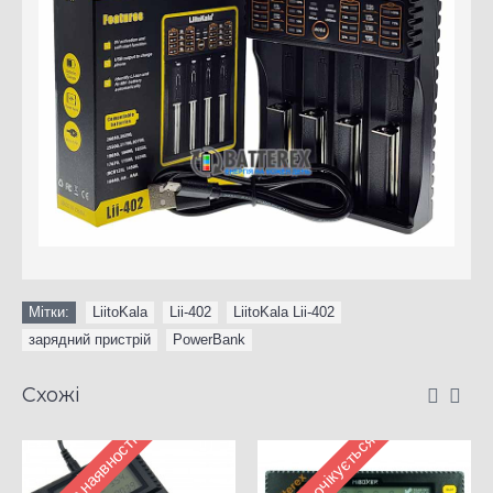
Мітки:
LiitoKala
,
Lii-402
,
LiitoKala Lii-402
,
зарядний пристрій
,
PowerBank
Схожі
Немає - очікується
Немає в наявності