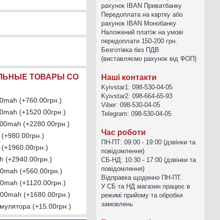
рахунок IBAN Приватбанку
Передоплата на картку або
рахунок IBAN Монобанку
Наложений платіж на умові
передоплати 150-200 грн.
Безготівка без ПДВ
(виставляємо рахунок від ФОП)
ЛЬНЫЕ ТОВАРЫ СО
Наші контакти
Kyivstar1: 098-530-04-05
Kyivstar2: 098-664-65-93
00mah (+760.00грн.)
Viber: 098-530-04-05
00mah (+1520.00грн.)
Telegram: 098-530-04-05
000mah (+2280.00грн.)
Час роботи
(+980.00грн.)
ПН-ПТ: 09:00 - 19:00 (дзвінки та
(+1960.00грн.)
повідомлення)
h (+2940.00грн.)
СБ-НД: 10:30 - 17:00 (дзвінки та
повідомлення)
00mah (+560.00грн.)
Відправка щоденно ПН-ПТ.
00mah (+1120.00грн.)
У СБ та НД магазин працює в
800mah (+1680.00грн.)
режимі прийому та обробки
замовлень
мулятора (+15.00грн.)