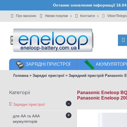
Останнє оновлення інформації 16.0
Про магазин
Умови покупки
Контакти
Viber/Teleg
ЗАРЯДНІ ПРИСТРОЇ
АКУМУЛЯТОРИ
»
»
Головна
Зарядні пристрої
Зарядний пристрій Panasonic 
Категорії
Panasonic Eneloop BQ
Panasonic Eneloop 20
-
Зарядні пристрої
+
для АА та ААА
акумуляторів