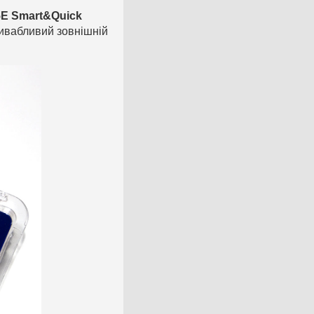
5E Smart&Quick
ривабливий зовнішній