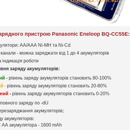
арядного пристрою Panasonic Eneloop BQ-CC55E:
мулятори: АА/ААА Ni-MH та Ni-Cd
 канали - можна заряджати від 1 до 4 акумуляторів
а індикація роботи
івня заряду акумуляторів:
ий -
рівень заряду акумуляторів становить 80-100%
й -
рівень заряду акумуляторів становить 20-80%
ний -
рівень заряду акумуляторів становить 0-20%
повного заряду по -dU
перезаряджання акумуляторів;
у акумуляторів:
2 АА акумулятора - 1600 mAh