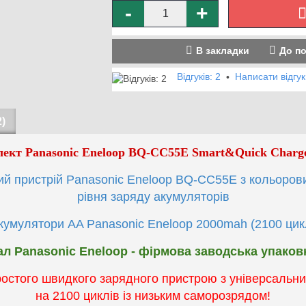
-
+
В закладки
До п
Відгуків: 2
Написати відгук
•
)
ект Panasonic Eneloop BQ-CC55E
Smart&Quick Charge
й пристрій Panasonic Eneloop BQ-CC55E з кольоров
рівня заряду акумуляторів
кумулятори AA Panasonic Eneloop 2000mah (2100 цик
л Panasonic Eneloop - фірмова заводська упаковк
ростого швидкого зарядного пристрою з універсаль
на 2100 циклів із низьким саморозрядом!