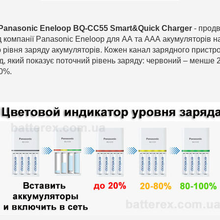
Panasonic Eneloop BQ-CC55 Smart&Quick Charger
-
продв
д компанії Panasonic Eneloop для АА та ААА акумуляторів н
ю рівня заряду акумуляторів. Кожен канал зарядного пристро
д, який показує поточний рівень заряду: червоний – менше 
00%.