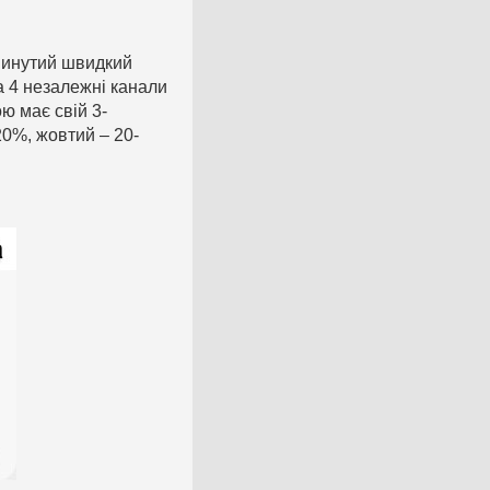
инутий швидкий
а 4 незалежні канали
ю має свій 3-
20%, жовтий – 20-