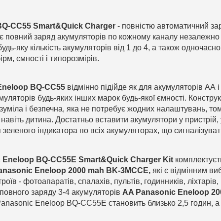
BQ-CC55 Smart&Quick Charger
-
повністю автоматичний зар
є повний заряд акумуляторів по кожному каналу незалежно 
удь-яку кількість акумуляторів від 1 до 4, а також одночасн
рм, ємності і типорозмірів.
Eneloop BQ-CC55
відмінно підійде як для акумуляторів АА 
умуляторів будь-яких інших марок будь-якої ємності. Констру
зуміла і безпечна, яка не потребує жодних налаштувань, т
навіть дитина. Достатньо вставити акумулятори у пристрій, 
я зеленого індикатора по всіх акумуляторах, що сигналізува
 Eneloop BQ-CC55E Smart&Quick Charger Kit
комплектуєт
nasonic Eneloop 2000 mah BK-3MCCE,
які є відмінним в
роїв - фотоапаратів, спалахів, пультів, годинників, ліхтарів,
 повного заряду 3-4 акумуляторів
AA Panasonic Eneloop 2
anasonic Eneloop BQ-CC55E становить близько 2,5 годин, а 