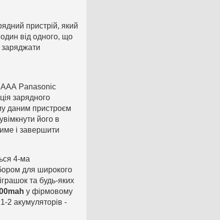
ядний пристрій, який
один від одного, що
о заряджати
і ААА Panasonic
кція зарядного
ому даним пристроєм
увімкнути його в
тиме і завершити
ься 4-ма
ибором для широкого
 іграшок та будь-яких
000mah
у фірмовому
1-2 акумуляторів -