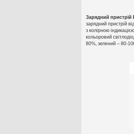
Зарядний пристрій
зарядний пристрій ві
з колірною індикаціє
кольоровий світлодіо
80%, зелений – 80-1