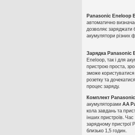
Panasonic Eneloop
автоматично визнача
дозволяє заряджати б
акумулятори різних фі
Зарядка
Panasonic 
Eneloop, так і для ак
пристрою проста, зро
зможе користуватися 
розетку та дочекатис
процес заряду.
Комплект Panasonic
акумуляторами
AA Pa
кола завдань та прист
інших пристроїв. Час
зарядному пристрої P
близько 1,5 годин.