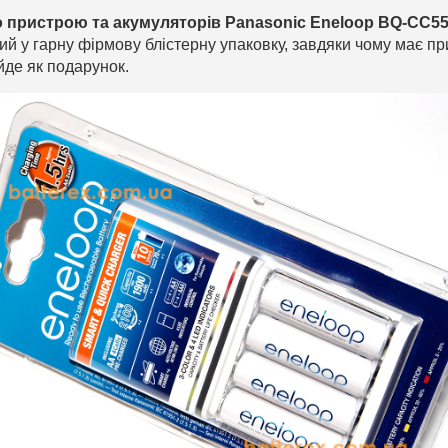
 пристрою та акумуляторів Panasonic Eneloop BQ-CC5
ий у гарну фірмову блістерну упаковку, завдяки чому має п
ійде як подарунок.