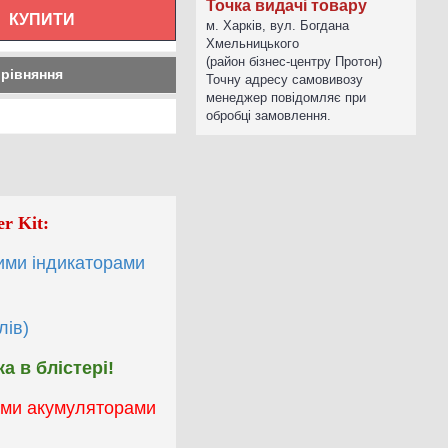
Точка видачі товару
КУПИТИ
м. Харків, вул. Богдана
Хмельницького
(район бізнес-центру Протон)
орівняння
Точну адресу самовивозу
менеджер повідомляє при
обробці замовлення.
r Kit:
ими індикаторами
лів)
а в блістері!
ними акумуляторами