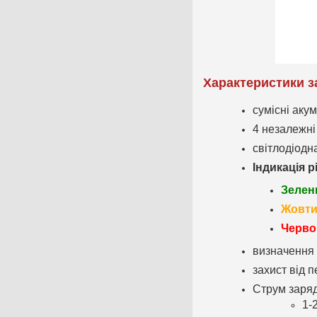
Характеристики з
сумісні аку
4 незалежні
світлодіодн
Індикація р
Зелен
Жовти
Черво
визначення 
захист від 
Струм заряд
1-