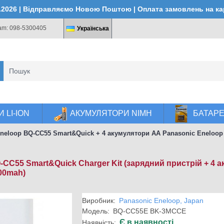
4.2026 | Відправляємо Новою Поштою | Оплата замовлень на к
ram: 098-5300405
Українська
 LI-ION
АКУМУЛЯТОРИ NIMH
БАТАР
Eneloop BQ-CC55 Smart&Quick + 4 акумулятори AA Panasonic Eneloo
-CC55 Smart&Quick Charger Kit (зарядний пристрій + 4 
00mah)
Виробник:
Panasonic Eneloop, Japan
Модель:
BQ-CC55E BK-3MCCE
Є в наявності
Наявність: