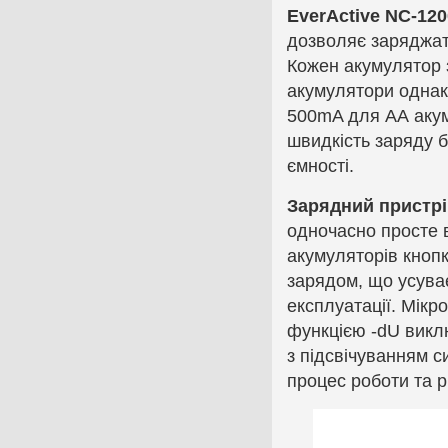
EverActive NC-120
дозволяє заряджати
Кожен акумулятор 
акумулятори однак
500mA для АА акум
швидкість заряду б
ємності.
Зарядний пристрі
одночасно просте в
акумуляторів кноп
зарядом, що усуває
експлуатації. Мік
функцією -dU викл
з підсвічуванням 
процес роботи та р