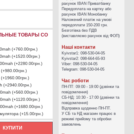
рахунок IBAN Приватбанку
Передоплата на картку або
рахунок IBAN Монобанку
Наложений платіж на умові
передоплати 150-200 грн.
Безготівка без ПДВ
ЛЬНЫЕ ТОВАРЫ СО
(виставляємо рахунок від ФОП)
Наші контакти
00mah (+760.00грн.)
Kyivstar1: 098-530-04-05
00mah (+1520.00грн.)
Kyivstar2: 098-664-65-93
000mah (+2280.00грн.)
Viber: 098-530-04-05
Telegram: 098-530-04-05
(+980.00грн.)
(+1960.00грн.)
Час роботи
h (+2940.00грн.)
ПН-ПТ: 09:00 - 19:00 (дзвінки та
00mah (+560.00грн.)
повідомлення)
СБ-НД: 10:30 - 17:00 (дзвінки та
00mah (+1120.00грн.)
повідомлення)
800mah (+1680.00грн.)
Відправка щоденно ПН-ПТ.
мулятора (+15.00грн.)
У СБ та НД магазин працює в
режимі прийому та обробки
замовлень
КУПИТИ