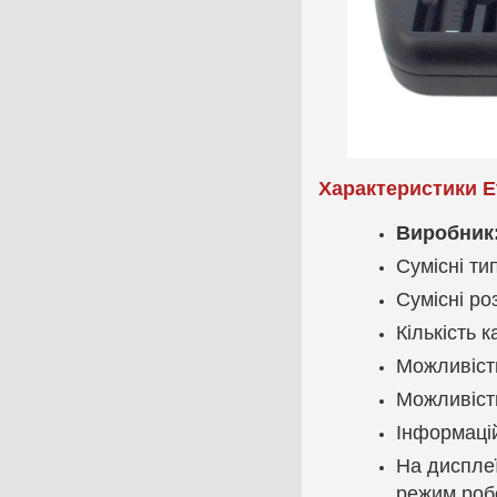
Характеристики E
Виробник
Сумісні ти
Сумісні ро
Кількість 
Можливість
Можливість
Інформацій
На дисплеї
режим роб