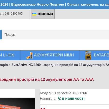
4.2026 | Відправляємо Новою Поштою | Оплата замовлень на к
ram: 098-5300405
Українська
 LI-ION
АКУМУЛЯТОРИ NIMH
БАТАР
»
торів
EverActive NC-1200 - зарядний пристрій на 12 акумуляторів А
 зарядний пристрій на 12 акумуляторів АА та ААА
Модель:
EverActive_NC-1200
Є в наявності
Наявність: