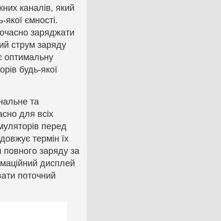
них каналів, який
-якої ємності.
ночасно заряджати
ий струм заряду
є оптимальну
орів будь-якої
нальне та
асно для всіх
муляторів перед
довжує термін їх
 повного заряду за
рмаційний дисплей
вати поточний