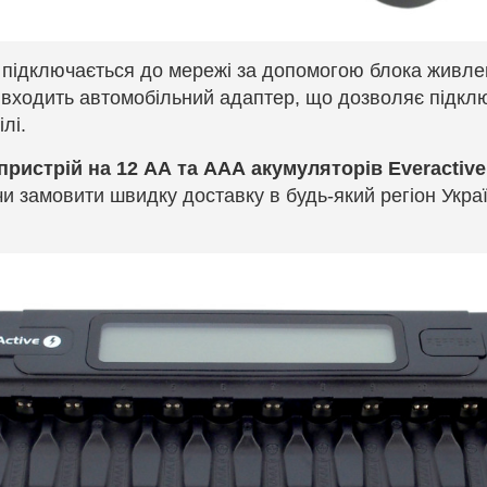
 підключається до мережі за допомогою блока живле
 входить автомобільний адаптер, що дозволяє підкл
лі.
пристрій на 12 АА та ААА акумуляторів
Everactive
и замовити швидку доставку в будь-який регіон Ук