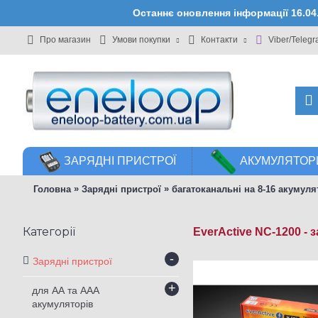
Останнє оновлення інформації 16.0
Про магазин
Умови покупки
Контакти
Viber/Teleg
ЗАРЯДНІ ПРИСТРОЇ
АКУМУЛЯТОРИ
»
»
Головна
Зарядні пристрої
багатоканальні на 8-16 акумуля
Категорії
EverActive NC-1200 -
-
Зарядні пристрої
+
для АА та ААА
акумуляторів