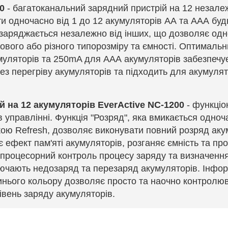
0
-
багатоканальний зарядний пристрій на 12 незалеж
 одночасно від 1 до 12 акумуляторів АА та ААА будь
заряджається незалежно від інших, що дозволяє од
ового або різного типорозміру та ємності. Оптимальн
уляторів та 250mA для ААА акумуляторів забезпечу
ез перегріву акумуляторів та підходить для акумулят
й на 12 акумуляторів
EverActive NC-1200
-
функціо
 управлінні. Функція "Розряд", яка вмикається одноч
кою Refresh, дозволяє виконувати повний розряд аку
 ефект пам'яті акумуляторів, розганяє ємність та про
ропроцесорний контроль процесу заряду та визначення
ючають недозаряд та перезаряд акумуляторів. Інфо
синього кольору дозволяє просто та наочно контролю
івень заряду акумуляторів.