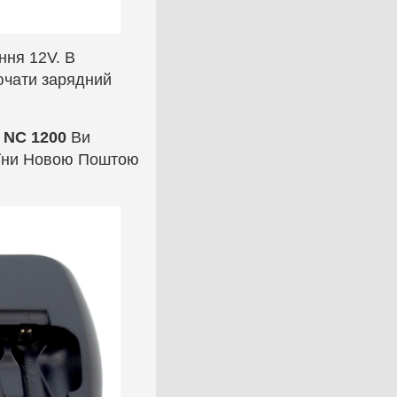
ння 12V. В
ючати зарядний
 NC 1200
Ви
раїни Новою Поштою