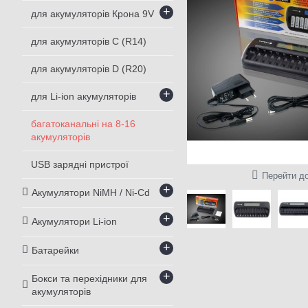
+
для акумуляторів Крона 9V
для акумуляторів С (R14)
для акумуляторів D (R20)
+
для Li-ion акумуляторів
багатоканальні на 8-16
акумуляторів
USB зарядні пристрої
Перейти до
+
Акумулятори NiMH / Ni-Cd
+
Акумулятори Li-ion
+
Батарейки
+
Бокси та перехідники для
акумуляторів