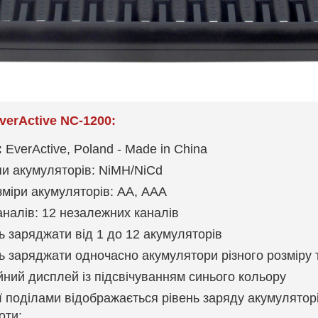
verActive NC-1200:
:
EverActive, Poland - Made in China
пи акумуляторів: NiMH/NiCd
зміри акумуляторів: АА, ААА
каналів: 12 незалежних каналів
 заряджати від 1 до 12 акумуляторів
 заряджати одночасно акумулятори різного розміру 
ний дисплей із підсвічуванням синього кольору
 поділами відображається рівень заряду акумулятор
оти: