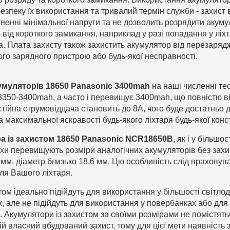
безпеку їх використання та тривалий термін служби - захист 
ненні мінімальної напруги та не дозволить розрядити акумул
 від короткого замикання, наприклад у разі попадання у ліхт
а. Плата захисту також захистить акумулятор від перезаря
ого зарядного пристрою або будь-якої несправності.
умуляторів 18650 Panasonic 3400mah
на наші численні те
3350-3400mah, а часто і перевищує 3400mah, що повністю в
тійна струмовіддача становить до 8А, чого буде достатньо 
а максимальної яскравості будь-якого ліхтаря будь-якої конст
а із захистом 18650 Panasonic NCR18650B,
як і у більшо
рохи перевищують розміри аналогічних акумуляторів без захи
 мм, діаметр близько 18,6 мм. Цю особливість слід враховува
ля Вашого ліхтаря.
ом ідеально підійдуть для використання у більшості світлоді
их, але не підійдуть для використання у повербанках або дл
. Акумулятори із захистом за своїми розмірами не помістять
й власний вбудований захист, тому для цієї мети наявність 