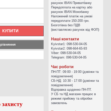
рахунок IBAN Приватбанку
Передоплата на картку або
рахунок IBAN Монобанку
Наложений платіж на умові
передоплати 150-200 грн.
Безготівка без ПДВ
(виставляємо рахунок від ФОП)
КУПИТИ
Наші контакти
Kyivstar1: 098-530-04-05
орівняння
Kyivstar2: 098-664-65-93
Viber: 098-530-04-05
Telegram: 098-530-04-05
Час роботи
ПН-ПТ: 09:00 - 19:00 (дзвінки та
повідомлення)
СБ-НД: 10:30 - 17:00 (дзвінки та
повідомлення)
Відправка щоденно ПН-ПТ.
У СБ та НД магазин працює в
режимі прийому та обробки
 захисту
замовлень