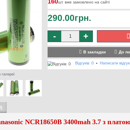
160
шт. вже замовлено на сайті
290.00грн.
-
+
В закладки
До п
Відгуків: 0
Написати відгук
•
 галереї
)
anasonic NCR18650B 3400mah 3.7
з платою