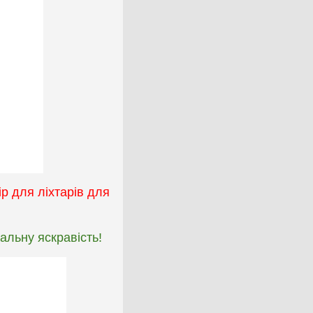
р для ліхтарів для
альну яскравість!