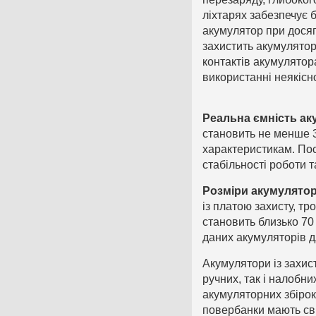
ліхтарях забезпечує 
акумулятор при досяг
захистить акумулятор
контактів акумулятор
використанні неякісн
Реальна ємність ак
становить не менше 
характеристикам. Пос
стабільності роботи т
Розміри акумулятор
із платою захисту, т
становить близько 70
даних акумуляторів д
Акумулятори із захист
ручних, так і налобн
акумуляторних збірок
повербанки мають сві