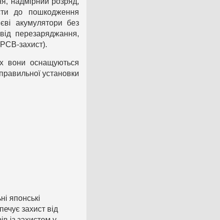
ня, надмірний розряд,
сти до пошкодження
єві акумулятори без
від перезаряджання,
(PCB-захист).
ях вони оснащуються
еправильної установки
ьні японські
печує захист від
в із захистом у