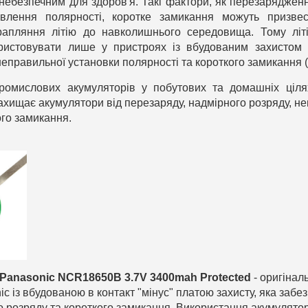
небезпечним для здоров'я. Такі фактори, як перезаряджен
овлення полярності, коротке замикання можуть призве
рапляння літію до навколишнього середовища. Тому літі
ристовувати лише у пристроях із вбудованим захистом 
неправильної установки полярності та короткого замикання 
ромислових акумуляторів у побутових та домашніх ціл
захищає акумулятори від перезаряду, надмірного розряду, н
ого замикання.
Panasonic NCR18650B 3.7V 3400mah Protected
- оригінал
 із вбудованою в контакт "мінус" платою захисту, яка забез
о розряду та короткого замикання. Використання акумуляторі