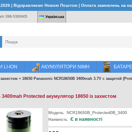
4.2026 | Відправляємо Новою Поштою | Оплата замовлень на к
ram: 098-5300405
Українська
 LI-ION
АКУМУЛЯТОРИ NIMH
БАТАР
»
з захистом
18650 Panasonic NCR18650B 3400mah 3.7V с защитой (Prote
3400mah Protected акумулятор 18650 із захистом
Модель:
NCR18650B_Protected0B_3400
Є в наявності
Наявність: