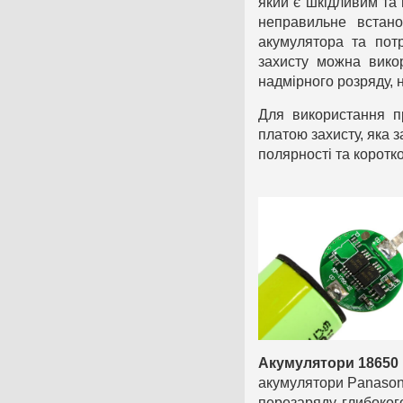
який є шкідливим та 
неправильне встан
акумулятора та пот
захисту можна вико
надмірного розряду, 
Для використання п
платою захисту, яка 
полярності та коротк
Акумулятори 18650 
акумулятори Panasonic
перезаряду, глибоког