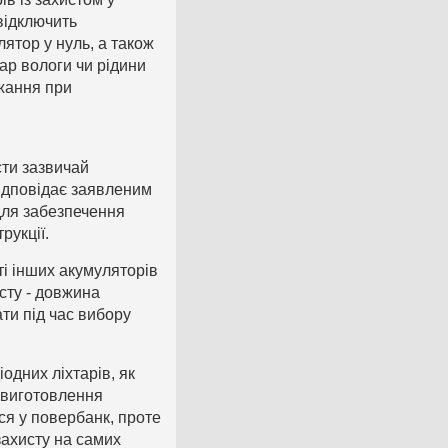
відключить
ятор у нуль, а також
ар вологи чи рідини
джання при
сти зазвичай
ідповідає заявленим
для забезпечення
рукції.
сті інших акумуляторів
сту - довжина
ти під час вибору
одних ліхтарів, як
я виготовлення
ся у повербанк, проте
захисту на самих