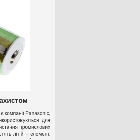
захистом
є компанії Panasonic,
икористовуються для
ристання промислових
тять літій – елемент,