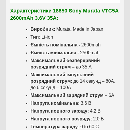
Характеристики
18650 Sony Murata VTC5A
2600mAh 3.6V 35A:
Виробник:
Murata, Made in Japan
Тип:
Li-ion
Ємність номінальна -
2600mah
Ємність мінімальна -
2500mah
Максимальний безперервний
розрядний струм –
до 35 А
Максимальний імпульсний
розрядний струм:
до 14 секунд – 80А,
до 6 секунд – 100А
Максимальний зарядний струм –
6А
Напруга номінальна:
3.6 В
Напруга повного заряду:
4.2 В
Напруга повного розряду:
2.0 В
Температура заряду:
0 to 60 C