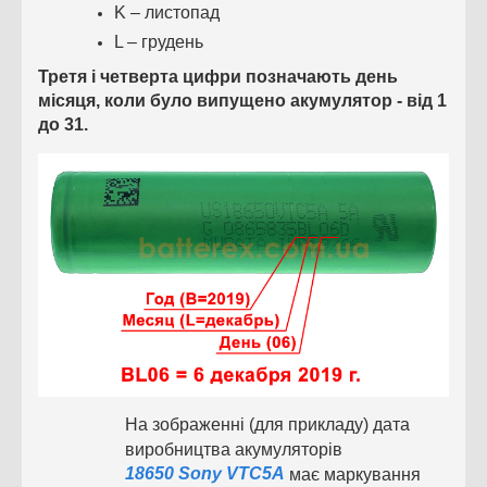
K – листопад
L – грудень
Третя і четверта цифри позначають день
місяця, коли було випущено акумулятор - від 1
до 31.
На зображенні (для прикладу) дата
виробництва акумуляторів
18650 Sony VTC5A
має маркування