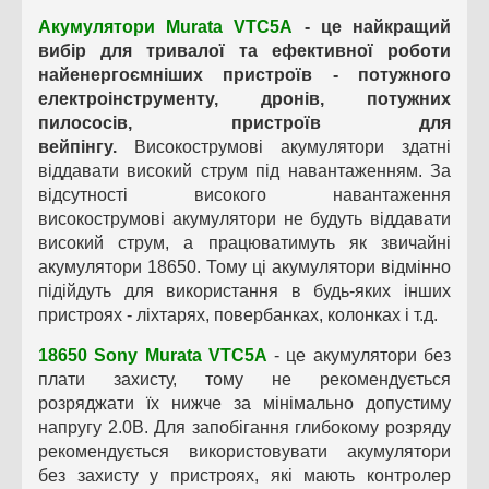
Акумулятори
Murata VTC5A
-
це найкращий
вибір для тривалої та ефективної роботи
найенергоємніших пристроїв - потужного
електроінструменту, дронів, потужних
пилососів, пристроїв для
вейпінгу.
Високострумові акумулятори здатні
віддавати високий струм під навантаженням. За
відсутності високого навантаження
високострумові акумулятори не будуть віддавати
високий струм, а працюватимуть як звичайні
акумулятори 18650. Тому ці акумулятори відмінно
підійдуть для використання в будь-яких інших
пристроях - ліхтарях, повербанках, колонках і т.д.
18650 Sony Murata VTC5A
-
це акумулятори без
плати захисту, тому не рекомендується
розряджати їх нижче за мінімально допустиму
напругу 2.0В. Для запобігання глибокому розряду
рекомендується використовувати акумулятори
без захисту у пристроях, які мають контролер