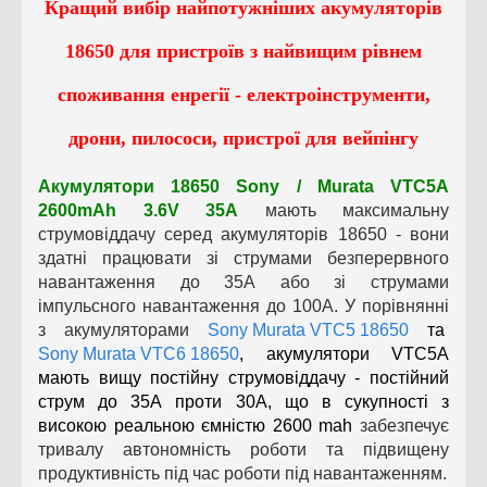
Кращий вибір найпотужніших акумуляторів
18650 для пристроїв з найвищим рівнем
споживання енрегії - електроінструменти,
дрони, пилососи, пристрої для вейпінгу
Акумулятори
18650 Sony / Murata VTC5A
2600mAh 3.6V 35A
мають максимальну
струмовіддачу серед акумуляторів 18650 - вони
здатні працювати зі струмами безперервного
навантаження до 35А або зі струмами
імпульсного навантаження до 100А.
У порівнянні
з акумуляторами
Sony Murata VTC5 18650
та
Sony Murata VTC6 18650
, акумулятори VTC5A
мають вищу постійну струмовіддачу - постійний
струм до 35А проти 30А, що в сукупності з
високою реальною ємністю 2600 mah
забезпечує
тривалу автономність роботи та підвищену
продуктивність під час роботи під навантаженням.