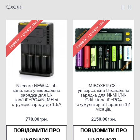
Схожі
Немає - очікується
Немає - очікується
Nitecore NEW i4 - 4-
MIBOXER C8 -
канальна універсальна
універсальна 8-канальна
зарядка для Li-
зарядка для Ni-MH/Ni-
ion/LiFePO4/Ni-MH зі
Cd/Li-ion/LiFePO4
струмом заряду до 1.5А
акумуляторів. Гарантія 12
місяців.
770.00грн.
2150.00грн.
ПОВІДОМИТИ ПРО
ПОВІДОМИТИ ПРО