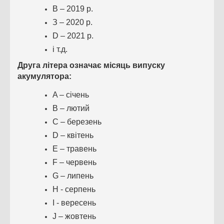
B – 2019 р.
З – 2020 р.
D – 2021 р.
і т.д.
Друга літера означає місяць випуску
акумулятора:
A – січень
B – лютий
С – березень
D – квітень
E – травень
F – червень
G – липень
H - серпень
I - вересень
J – жовтень