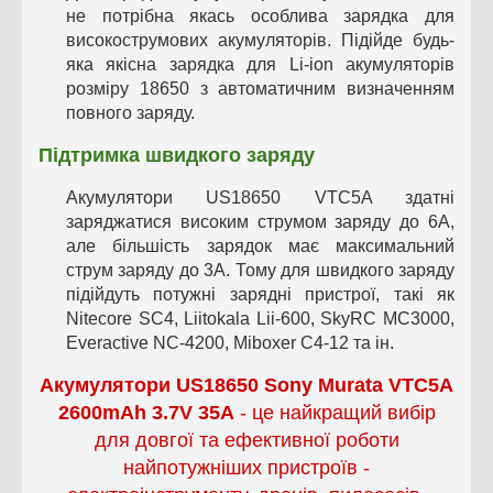
не потрібна якась особлива зарядка для
високострумових акумуляторів. Підійде будь-
яка якісна зарядка для Li-ion акумуляторів
розміру 18650 з автоматичним визначенням
повного заряду.
Підтримка швидкого заряду
Акумулятори US18650 VTC5A здатні
заряджатися високим струмом заряду до 6А,
але більшість зарядок має максимальний
струм заряду до 3А. Тому для швидкого заряду
підійдуть потужні зарядні пристрої, такі як
Nitecore SC4, Liitokala Lii-600, SkyRC MC3000,
Everactive NC-4200, Miboxer C4-12 та ін.
Акумулятори
US18650 Sony Murata VTC5A
2600mAh 3.7V 35A
-
це найкращий вибір
для довгої та ефективної роботи
найпотужніших пристроїв -