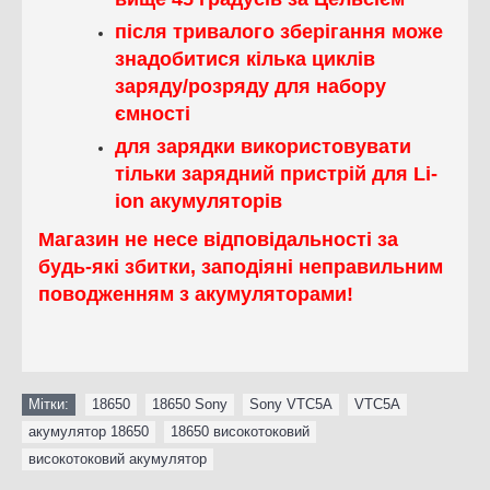
після тривалого зберігання може
знадобитися кілька циклів
заряду/розряду для набору
ємності
для зарядки використовувати
тільки зарядний пристрій для Li-
ion акумуляторів
Магазин не несе відповідальності за
будь-які збитки, заподіяні неправильним
поводженням з акумуляторами!
Мітки:
18650
,
18650 Sony
,
Sony VTC5A
,
VTC5A
,
акумулятор 18650
,
18650 високотоковий
,
високотоковий акумулятор