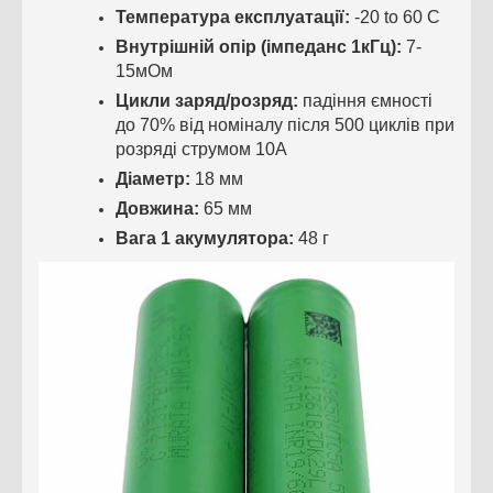
Температура експлуатації:
-20 to 60 C
Внутрішній опір (імпеданс 1кГц):
7-
15мОм
Цикли заряд/розряд:
падіння ємності
до 70% від номіналу після 500 циклів при
розряді струмом 10А
Діаметр:
18 мм
Довжина:
65 мм
Вага 1 акумулятора:
48 г