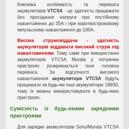
Ключова особливість та перевага
акумуляторів
VTC5A
- це здатність працювати
без просідання напруги при постійному
навантаженні до 35А і при короткостроковому
імпульсному навантаженні до 100А.
Висока струмовіддача - здатність
акумуляторів віддавати високий струм під
навантаженням.
Тому саме при використанні
акумуляторів VTC5A Murata у потужних
пристроях розкривається їхня головна
перевага. За відсутності високого
навантаження
акумулятори VTC5А
будуть
працювати як будь-які інші акумулятори 18650,
тому їх можна використовувати в будь-яких
пристроях.
Сумісність із будь-якими зарядними
пристроями
Для зарядки акумуляторів Sony/Murata VTC5A