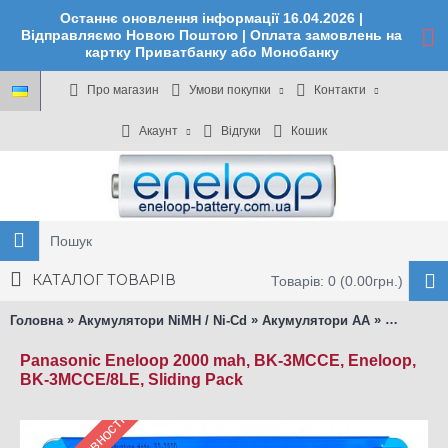
Останнє оновлення інформації 16.04.2026 |
Відправляємо Новою Поштою | Оплата замовлень на
картку Приватбанку або Монобанку
Про магазин
Умови покупки
Контакти
Акаунт
Відгуки
Кошик
КАТАЛОГ ТОВАРІВ
Товарів: 0 (0.00грн.)
»
»
»
Головна
Акумулятори NiMH / Ni-Cd
Акумулятори АА
AA Panaso
Panasonic Eneloop 2000 mah, BK-3MCCE, Eneloop,
BK-3MCCE/8LE, Sliding Pack