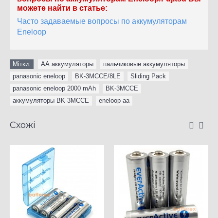
можете найти в статье:
Часто задаваемые вопросы по аккумуляторам
Eneloop
Мітки:
АА аккумуляторы
,
пальчиковые аккумуляторы
,
panasonic eneloop
,
BK-3MCCE/8LE
,
Sliding Pack
,
panasonic eneloop 2000 mAh
,
BK-3MCCE
,
аккумуляторы BK-3MCCE
,
eneloop aa
Схожі