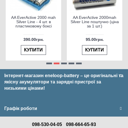
AA EverActive 2000 mah
AA EverActive 2000mah
Silver Line - 4 шт. в
Silver Line поштучно (ціна
пластиковому боксі
за 1 шт.)
390.00грн.
95.00грн.
КУПИТИ
КУПИТИ
Інтернет-магазин eneloop-battery – це оригінальні та
якісну акумулятори та зарядні пристрої за
низькими цінами!
Графік роботи
098-530-04-05
098-664-65-93