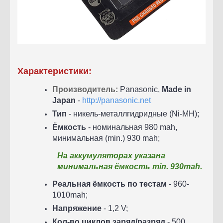
Характеристики:
Производитель:
Panasonic,
Made in
Japan
-
http://panasonic.net
Тип
- никель-металлгидридные (Ni-MH);
Ёмкость
- номинальная 980 mah,
минимальная (min.) 930 mah;
На аккумуляторах указана
минимальная ёмкость min. 930mah.
Реальная ёмкость по тестам
-
960-
1010mah;
Напряжение
- 1,2 V;
Кол-во циклов заряд/разряд
- 500