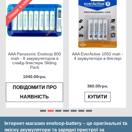
Немає в наявності
AAA Panasonic Eneloop 800
AAA EverActive 1050 mah -
mah - 8 аккумуляторов в
4 акумулятори в блістері
слайд-блистере Sliding
Pack
1040.00грн.
360.00грн.
ПОВІДОМИТИ ПРО
НАЯВНІСТЬ
КУПИТИ
Інтернет-магазин eneloop-battery – це оригінальні та
якісну акумулятори та зарядні пристрої за