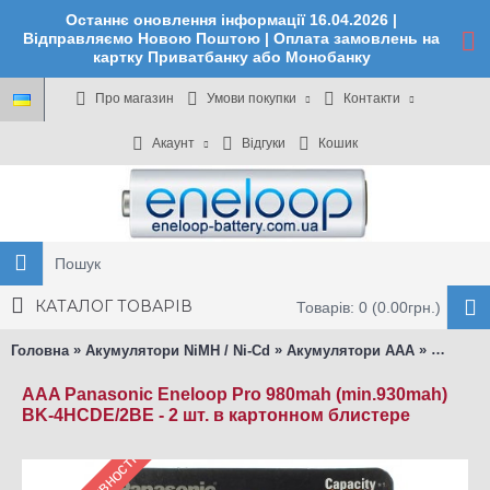
Останнє оновлення інформації 16.04.2026 |
Відправляємо Новою Поштою | Оплата замовлень на
картку Приватбанку або Монобанку
Про магазин
Умови покупки
Контакти
Акаунт
Відгуки
Кошик
КАТАЛОГ ТОВАРІВ
Товарів: 0 (0.00грн.)
»
»
»
Головна
Акумулятори NiMH / Ni-Cd
Акумулятори ААА
AAA Pan
AAA Panasonic Eneloop Pro 980mah (min.930mah)
BK-4HCDE/2BE - 2 шт. в картонном блистере