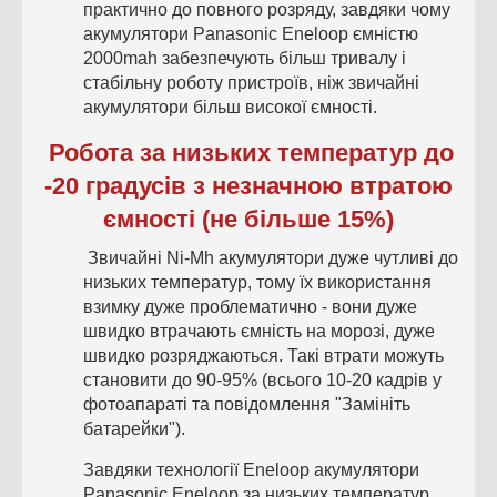
практично до повного розряду, завдяки чому
акумулятори Panasonic Eneloop ємністю
2000mah забезпечують більш тривалу і
стабільну роботу пристроїв, ніж звичайні
акумулятори більш високої ємності.
Робота за низьких температур до
-20 градусів з незначною втратою
ємності (не більше 15%)
Звичайні Ni-Mh акумулятори дуже чутливі до
низьких температур, тому їх використання
взимку дуже проблематично - вони дуже
швидко втрачають ємність на морозі, дуже
швидко розряджаються. Такі втрати можуть
становити до 90-95% (всього 10-20 кадрів у
фотоапараті та повідомлення "Замініть
батарейки").
Завдяки технології Eneloop акумулятори
Panasonic Eneloop за низьких температур