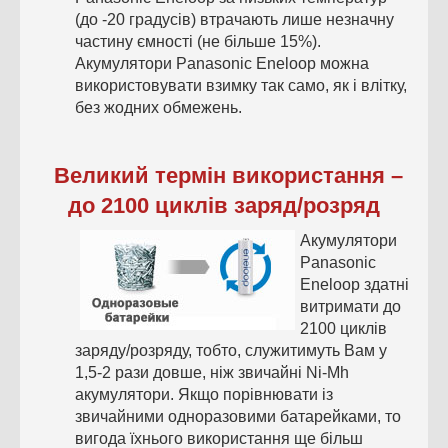
(до -20 градусів) втрачають лише незначну
частину ємності (не більше 15%).
Акумулятори Panasonic Eneloop можна
використовувати взимку так само, як і влітку,
без жодних обмежень.
Великий термін використання –
до 2100 циклів заряд/розряд
Акумулятори
Panasonic
Eneloop здатні
витримати до
2100 циклів
заряду/розряду, тобто, служитимуть Вам у
1,5-2 рази довше, ніж звичайні Ni-Mh
акумулятори. Якщо порівнювати із
звичайними одноразовими батарейками, то
вигода їхнього використання ще більш