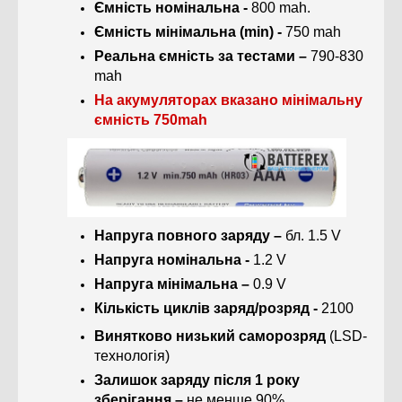
Ємність номінальна -
800 mah.
Ємність мінімальна (min) -
750 mah
Реальна ємність за тестами –
790-830
mah
На акумуляторах вказано мінімальну
ємність 750mah
Напруга повного заряду –
бл. 1.5 V
Напруга номінальна -
1.2 V
Напруга мінімальна –
0.9 V
Кількість циклів заряд/розряд -
2100
Винятково низький саморозряд
(LSD-
технологія)
Залишок заряду після 1 року
зберігання –
не менше 90%