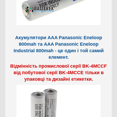
Акумулятори AAA Panasonic Eneloop
800mah та AAA Panasonic Eneloop
Industrial 800mah - це один і той самий
елемент.
Відмінність промислової серії BK-4MCCF
від побутової серії BK-4MCCE тільки в
упаковці та дизайні етикетки.