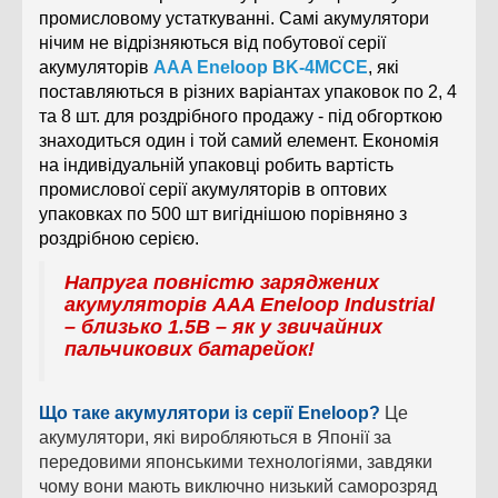
промисловому устаткуванні. Самі акумулятори
нічим не відрізняються від побутової серії
акумуляторів
AAA Eneloop BK-4MCCE
,
які
поставляються в різних варіантах упаковок по 2, 4
та 8 шт. для роздрібного продажу - під обгорткою
знаходиться один і той самий елемент. Економія
на індивідуальній упаковці робить вартість
промислової серії акумуляторів в оптових
упаковках по 500 шт вигіднішою порівняно з
роздрібною серією.
Напруга повністю заряджених
акумуляторів AAA Eneloop Industrial
– близько 1.5В – як у звичайних
пальчикових батарейок!
Що таке акумулятори із серії Eneloop?
Це
акумулятори, які виробляються в Японії за
передовими японськими технологіями, завдяки
чому вони мають виключно низький саморозряд